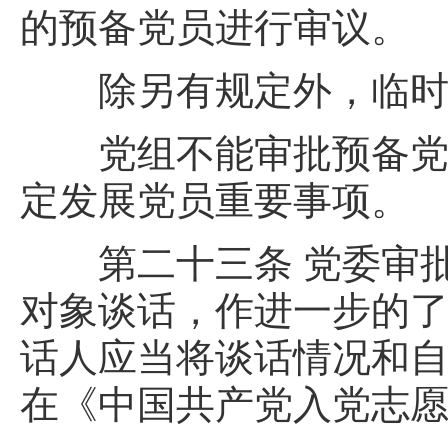
的预备党员进行审议。
除另有规定外，临时党
党组不能审批预备党员
定发展党员重要事项。
第二十三条 党委审批
对象谈话，作进一步的
话人应当将谈话情况和
在《中国共产党入党志