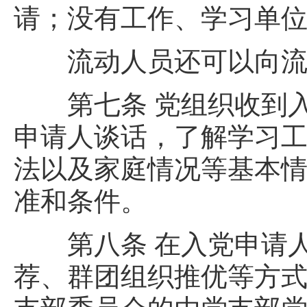
请；没有工作、学习单
流动人员还可以向流动
第七条 党组织收到入
申请人谈话，了解学习
法以及家庭情况等基本
准和条件。
第八条 在入党申请人
荐、群团组织推优等方