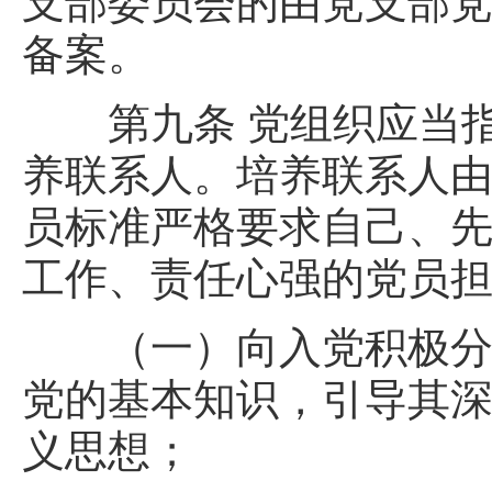
支部委员会的由党支部
备案。
第九条 党组织应当指
养联系人。培养联系人
员标准严格要求自己、
工作、责任心强的党员
（一）向入党积极分子
党的基本知识，引导其
义思想；