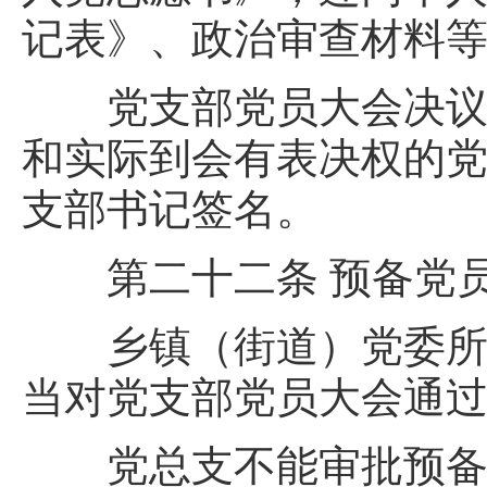
记表》、政治审查材料
党支部党员大会决议主
和实际到会有表决权的
支部书记签名。
第二十二条 预备党员
乡镇（街道）党委所属
当对党支部党员大会通
党总支不能审批预备党