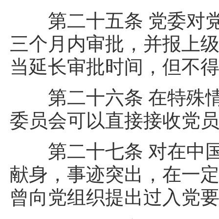
第二十五条 党委对党
三个月内审批，并报上
当延长审批时间，但不
第二十六条 在特殊情
委员会可以直接接收党
第二十七条 对在中国
献身，事迹突出，在一
曾向党组织提出过入党