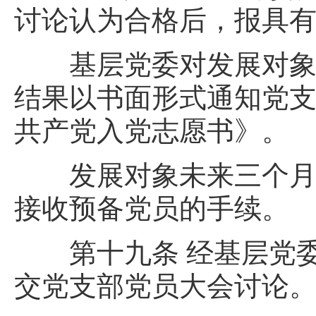
讨论认为合格后，报具
基层党委对发展对象的
结果以书面形式通知党
共产党入党志愿书》。
发展对象未来三个月内
接收预备党员的手续。
第十九条 经基层党委
交党支部党员大会讨论