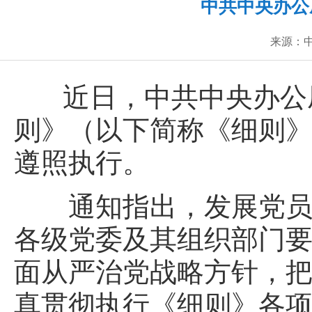
中共中央办公
来源：中央
近日，中共中央办公厅
则》（以下简称《细则
遵照执行。
通知指出，发展党员工
各级党委及其组织部门
面从严治党战略方针，
真贯彻执行《细则》各