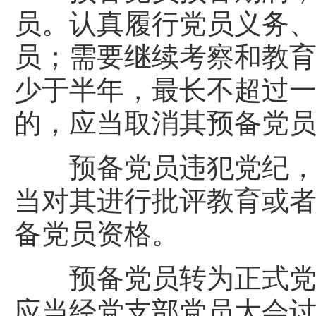
员。认真履行党员义务
员；需要继续考察和教
少于半年，最长不超过
的，应当取消其预备党
预备党员违犯党纪，情
当对其进行批评教育或
备党员资格。
预备党员转为正式党员
应当经党支部党员大会